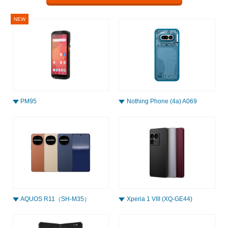
PM95
Nothing Phone (4a) A069
AQUOS R11（SH-M35）
Xperia 1 VIII (XQ-GE44)