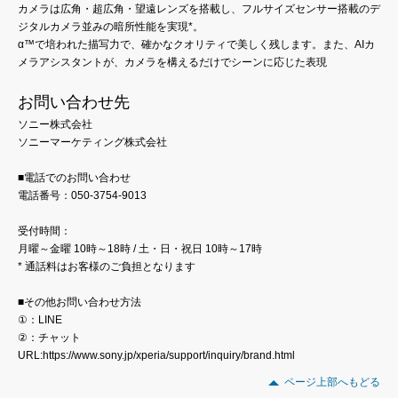
カメラは広角・超広角・望遠レンズを搭載し、フルサイズセンサー搭載のデ
ジタルカメラ並みの暗所性能を実現*。
α™で培われた描写力で、確かなクオリティで美しく残します。また、AIカ
メラアシスタントが、カメラを構えるだけでシーンに応じた表現
お問い合わせ先
ソニー株式会社
ソニーマーケティング株式会社
■電話でのお問い合わせ
電話番号：050-3754-9013
受付時間：
月曜～金曜 10時～18時 / 土・日・祝日 10時～17時
* 通話料はお客様のご負担となります
■その他お問い合わせ方法
①：LINE
②：チャット
URL:https://www.sony.jp/xperia/support/inquiry/brand.html
ページ上部へもどる