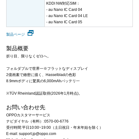
KDDI NW対応SIM：
- au Nano IC Card 04
- au Nano IC Card 04 LE
- au Nano IC Card 05
製品ページ
製品概要
折り目、限りなくゼロへ。
フォルダブルで世界一※フラットなディスプレイ
2億画素で緻密に描く、Hasselbladの色彩
8.9mmボディに驚異の6,000mAhバッテリ一
※TÜV Rheinland認証取得(2026年1月時点)。
お問い合わせ先
OPPOカスタマーサービス
ナビダイヤル（有料）:0570-00-6776
受付時間:平日10:00~19:00（土日祝日・年末年始を除く）
E-mail: support.jp@oppo.com