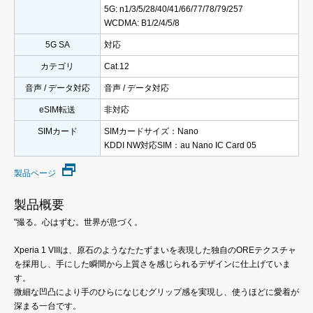
5G: n1/3/5/28/40/41/66/77/78/79/257
WCDMA: B1/2/4/5/8
5G SA
対応
カテゴリ
Cat.12
音声 / データ対応
音声 / データ対応
eSIM転送
非対応
SIMカード
SIMカードサイズ：Nano
KDDI NW対応SIM：au Nano IC Card 05
製品ページ
製品概要
"撮る。心はずむ。世界が息づく。
Xperia 1 VIIIは、原石のようなたたずまいを表現した独自のOREテクスチャ
を採用し、手にした瞬間から上質さを感じられるデザインに仕上げていま
す。
微細な凹凸により手のひらになじむグリップ感を実現し、使うほどに愛着が
深まる一台です。