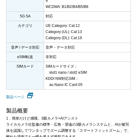
9
WCDMA: B1/B2/B4/B5/B8
5G SA
対応
カテゴリ
UE Category: Cat.12
Category (UL): Cat.13
Category (DL): Cat.19
音声 / データ対応
音声・データ対応
eSIM転送
非対応
SIMカード
SIMカードサイズ：
slot1 nano / slot2 eSIM
KDDI NW対応SIM：
au Nano IC Card 05
製品ページ
製品概要
1．簡単だけど感嘆。3眼カメラ×AIアシスト
ライカカメラ社監修の標準・広角・望遠の3眼カメラシステムと、AIが被写
体を認識してワンタップでズーム調整する「スマートフィットズーム」で、
離れた場所でも一瞬を逃さず撮影できます。