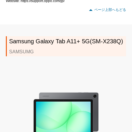
Website: https://support.oppo.com/jp/
ページ上部へもどる
Samsung Galaxy Tab A11+ 5G(SM-X238Q)
SAMSUMG