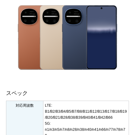
スペック
対応周波数
LTE:
B1/B2/B3/B4/B5/B7/B8/B11/B12/B13/B17/B18/B19
/B20/B21/B28/B38/B39/B40/B41/B42/B66
5G:
n1/n3/n5/n7/n8/n28/n38/n40/n41/n66/n77/n78/n7