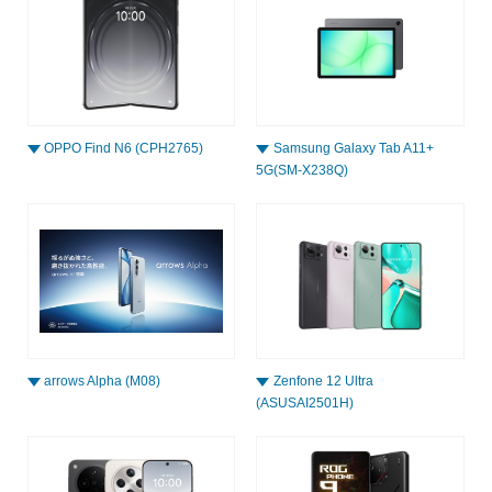
OPPO Find N6 (CPH2765)
Samsung Galaxy Tab A11+
5G(SM-X238Q)
arrows Alpha (M08)
Zenfone 12 Ultra
(ASUSAI2501H)