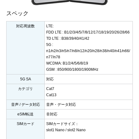
スペック
対応周波数
LTE:
FDD LTE : B1/2/3/4/5/7/8/12/17/18/19/20/26/28/66
TD LTE : B38/39/40/41/42
5G :
n1/n2/n3/n5/n7/n8/n12/n20/n28/n38/n40/n41/n66/
n77/n78
WCDMA: B1/2/4/5/6/8/19
GSM : 850/900/1800/1900MHz
5G SA
対応
カテゴリ
Cat7
Cat13
音声 / データ対応
音声・データ対応
eSIM転送
非対応
SIMカード
SIMカードサイズ：
slot1 Nano / slot2 Nano