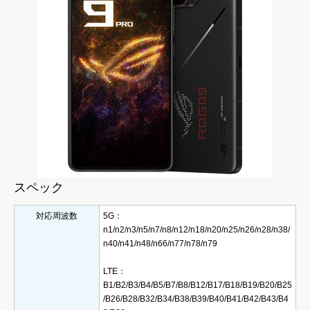
スペック
対応周波数
5G：
n1/n2/n3/n5/n7/n8/n12/n18/n20/n25/n26/n28/n38/
n40/n41/n48/n66/n77/n78/n79
LTE：
B1/B2/B3/B4/B5/B7/B8/B12/B17/B18/B19/B20/B25
/B26/B28/B32/B34/B38/B39/B40/B41/B42/B43/B4