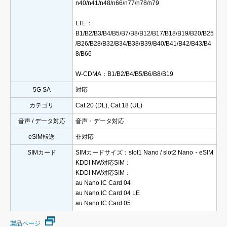
n40/n41/n48/n66/n77/n78/n79
LTE：
B1/B2/B3/B4/B5/B7/B8/B12/B17/B18/B19/B20/B25
/B26/B28/B32/B34/B38/B39/B40/B41/B42/B43/B4
8/B66
W-CDMA：B1/B2/B4/B5/B6/B8/B19
5G SA
対応
カテゴリ
Cat.20 (DL), Cat.18 (UL)
音声 / データ対応
音声・データ対応
eSIM転送
非対応
SIMカード
SIMカードサイズ：slot1 Nano / slot2 Nano・eSIM
KDDI NW対応SIM：
KDDI NW対応SIM：
au Nano IC Card 04
au Nano IC Card 04 LE
au Nano IC Card 05
製品ページ