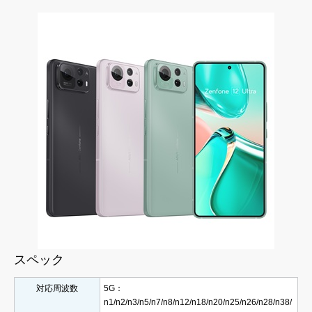
スペック
対応周波数
5G：
n1/n2/n3/n5/n7/n8/n12/n18/n20/n25/n26/n28/n38/