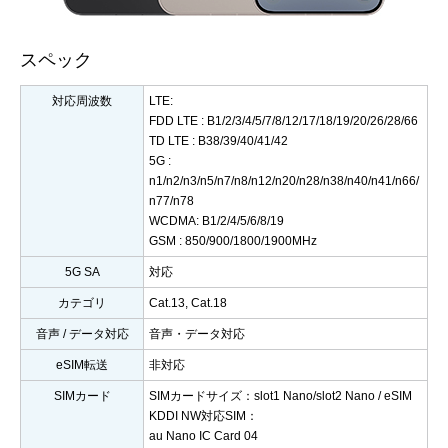
スペック
対応周波数
LTE:
FDD LTE : B1/2/3/4/5/7/8/12/17/18/19/20/26/28/66
TD LTE : B38/39/40/41/42
5G :
n1/n2/n3/n5/n7/n8/n12/n20/n28/n38/n40/n41/n66/
n77/n78
WCDMA: B1/2/4/5/6/8/19
GSM : 850/900/1800/1900MHz
5G SA
対応
カテゴリ
Cat.13, Cat.18
音声 / データ対応
音声・データ対応
eSIM転送
非対応
SIMカード
SIMカードサイズ：slot1 Nano/slot2 Nano / eSIM
KDDI NW対応SIM：
au Nano IC Card 04