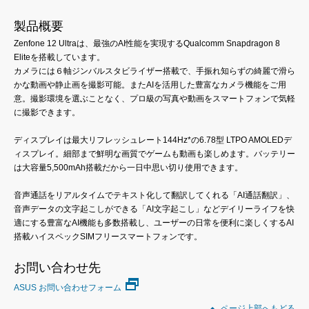
製品概要
Zenfone 12 Ultraは、最強のAI性能を実現するQualcomm Snapdragon 8
Eliteを搭載しています。
カメラには６軸ジンバルスタビライザー搭載で、手振れ知らずの綺麗で滑ら
かな動画や静止画を撮影可能。またAIを活用した豊富なカメラ機能をご用
意。撮影環境を選ぶことなく、プロ級の写真や動画をスマートフォンで気軽
に撮影できます。
ディスプレイは最大リフレッシュレート144Hz*の6.78型 LTPO AMOLEDデ
ィスプレイ。細部まで鮮明な画質でゲームも動画も楽しめます。バッテリー
は大容量5,500mAh搭載だから一日中思い切り使用できます。
音声通話をリアルタイムでテキスト化して翻訳してくれる「AI通話翻訳」、
音声データの文字起こしができる「AI文字起こし」などデイリーライフを快
適にする豊富なAI機能も多数搭載し、ユーザーの日常を便利に楽しくするAI
搭載ハイスペックSIMフリースマートフォンです。
お問い合わせ先
ASUS お問い合わせフォーム
ページ上部へもどる