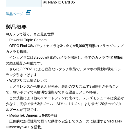
au Nano IC Card 05
製品ページ
製品概要
AIカメラで覗く、まだ見ぬ世界
・Powerful Triple Camera
OPPO Find X8のアウトカメラは3つ全てが5,000万画素のフラッグシップ
カメラを搭載。
インカメラには3,200万画素のカメラを採用し、全てのカメラで4K 60fps
の動画撮影が可能です。
さらにOPPO AI による豊富なレタッチ機能で、スマホの撮影体験をワン
ランク引き上げます。
・W型プリズム望遠レンズ
カメラレンズから取込んだ光を、最新のプリズムで3回屈折させること
で、薄いボディでも鮮明な撮影ができる望遠カメラを搭載。
この技術により他のスマートフォンに比べて、レンズモジュールは突起が
少なく、光学で最大3倍ズーム、AIアルゴリズムにより最大120倍のデジタ
ルズームが可能です。
・MediaTek Dimensity 9400搭載
圧倒的な処理性能で様々な動作を安定してスムーズに処理するMediaTek
Dimensity 9400を搭載。