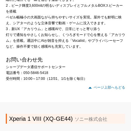
2．ピーク輝度3,600nitの明るいディスプレイとフルメタルBOXスピーカー
を搭載
ベゼル幅極小の大画面ながら持ちやすいサイズを実現。屋外でも鮮明に映
え、シアターのような立体音響で動画・ゲームに没入できます。
3．新UX「アカリウム」と感嘆AIで、日常にそっと寄り添う
灯りで通知をやさしくお知らせし、くつろぎモードで心を整える「アカリウ
ム」を搭載。通話中にAIが雑音を抑える「Vocalist」やプライバシーセーフ
など、操作不要で効く感嘆AIも充実しています。
お問い合わせ先
シャープデータ通信サポートセンター
電話番号：050-5846-5418
受付時間：10:00～17:00（12/31、1/1を除く毎日）
ページ上部へもどる
Xperia 1 VIII (XQ-GE44)
ソニー株式会社