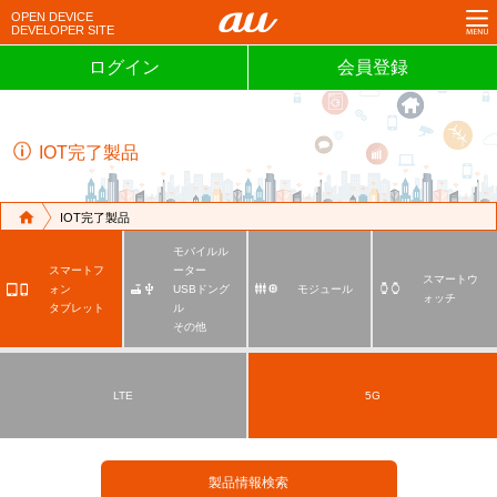
OPEN
DEVICE
DEVELOPER
SITE
ログイン
会員登録
IOT完了製品
IOT完了製品
モバイルル
スマートフ
ーター
スマートウ
ォン
USBドング
モジュール
ォッチ
タブレット
ル
その他
LTE
5G
製品情報検索