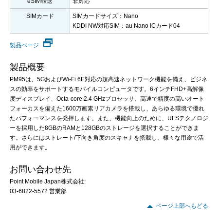
eSIM転送
非対応
SIMカード
SIMカードサイズ：Nano
KDDI NW対応SIM：au Nano ICカード04
製品ページ
製品概要
PM95は、5GおよびWi-Fi 6E対応の超高速ネットワーク機能を備え、ビジネ
スの効率をサポートするモバイルコンピュータです。6インチFHD+高解像
度ディスプレイ、Octa-core 2.4 GHzプロセッサ、高速で精度の高いオート
フォーカスを備えた1600万画素リアカメラを搭載し、あらゆる環境で優れ
たパフォーマンスを発揮します。また、機能向上のために、UFSテクノロジ
ーを採用した8GBのRAMと128GBのストレージを選択することができま
す。さらにはストレート/下向き角度のスキャナを搭載し、様々な用途で活
用ができます。
お問い合わせ先
Point Mobile Japan株式会社:
03-6822-5572 営業部
ページ上部へもどる