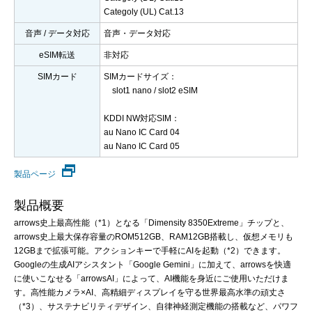
Categoly (UL) Cat.13
音声 / データ対応
音声・データ対応
eSIM転送
非対応
SIMカード
SIMカードサイズ：
slot1 nano / slot2 eSIM
KDDI NW対応SIM：
au Nano IC Card 04
au Nano IC Card 05
製品ページ
製品概要
arrows史上最高性能（*1）となる「Dimensity 8350Extreme」チップと、
arrows史上最大保存容量のROM512GB、RAM12GB搭載し、仮想メモリも
12GBまで拡張可能。アクションキーで手軽にAIを起動（*2）できます。
Googleの生成AIアシスタント「Google Gemini」に加えて、arrowsを快適
に使いこなせる「arrowsAI」によって、AI機能を身近にご使用いただけま
す。高性能カメラ×AI、高精細ディスプレイを守る世界最高水準の頑丈さ
（*3）、サステナビリティデザイン、自律神経測定機能の搭載など、パワフ